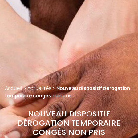
Accueil
>
Actualités
>
Nouveau dispositif dérogation
temporaire congés non pris
NOUVEAU DISPOSITIF
DÉROGATION TEMPORAIRE
CONGÉS NON PRIS