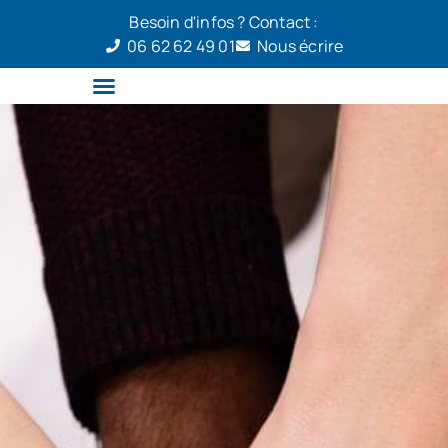
Besoin d'infos ? Contact :
06 62 62 49 01
Nous écrire
Qui sommes-nous
Grilles de salaire