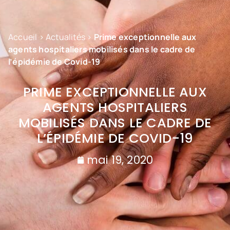
Accueil
>
Actualités
>
Prime exceptionnelle aux
agents hospitaliers mobilisés dans le cadre de
l’épidémie de Covid-19
PRIME EXCEPTIONNELLE AUX
AGENTS HOSPITALIERS
MOBILISÉS DANS LE CADRE DE
L’ÉPIDÉMIE DE COVID-19
mai 19, 2020