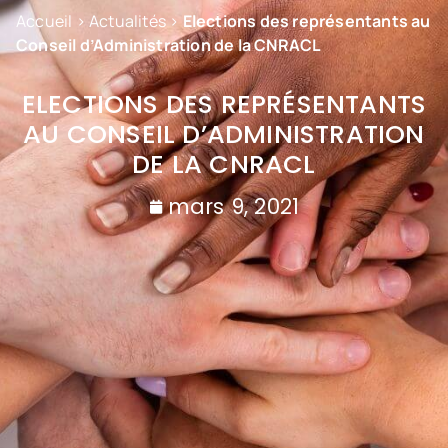
Accueil
>
Actualités
>
Elections des représentants au
Conseil d’Administration de la CNRACL
ELECTIONS DES REPRÉSENTANTS
AU CONSEIL D’ADMINISTRATION
DE LA CNRACL
mars 9, 2021