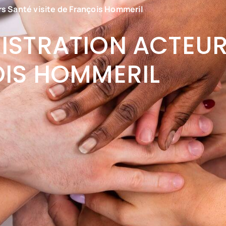
rs Santé visite de François Hommeril
NISTRATION ACTEU
OIS HOMMERIL