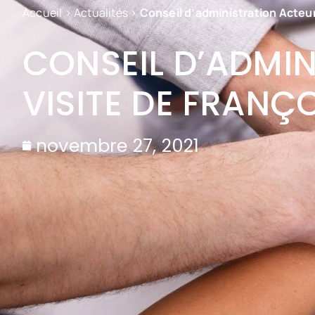
Accueil
>
Actualités
>
Conseil d’administration Acteu
CONSEIL D’ADMI
VISITE DE FRANÇ
novembre 27, 2021