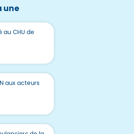
a une
é au CHU de
N aux acteurs
ulanciers de la