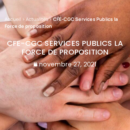
Accueil
>
Actualités
>
CFE-CGC Services Publics la
Force de proposition
CFE-CGC SERVICES PUBLICS LA
FORCE DE PROPOSITION
novembre 27, 2021