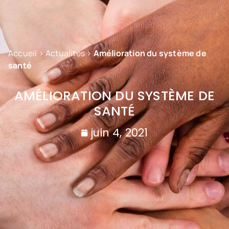
Accueil
>
Actualités
>
Amélioration du système de
santé
AMÉLIORATION DU SYSTÈME DE
SANTÉ
juin 4, 2021