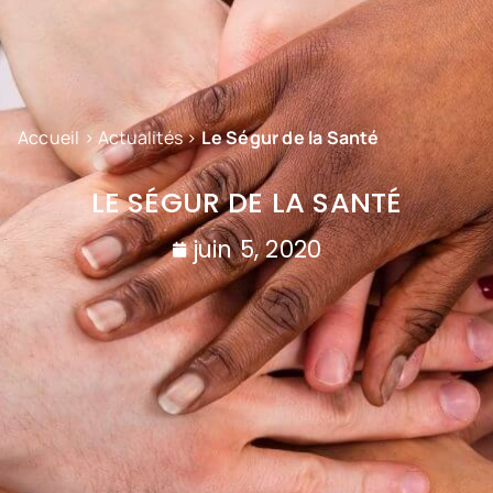
Accueil
>
Actualités
>
Le Ségur de la Santé
LE SÉGUR DE LA SANTÉ
juin 5, 2020