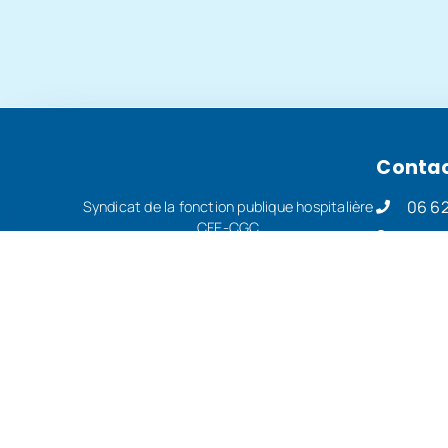
Conta
06 62
Syndicat de la fonction publique hospitalière
CFE-CGC
15,17
Par e
J'ADHÈRE
Pages 
Mentions 
Politique
Politique