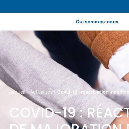
Qui sommes-nous
Accueil
>
Actualités
>
Covid-19 : réactivation indemn
COVID-19 : RÉAC