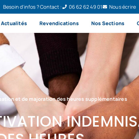
Besoin d'infos ? Contact :
06 62 62 49 01
Nous écrire
Actualités
Revendications
Nos Sections
isation et de majoration des heures supplémentaires
TIVATION INDEMNIS