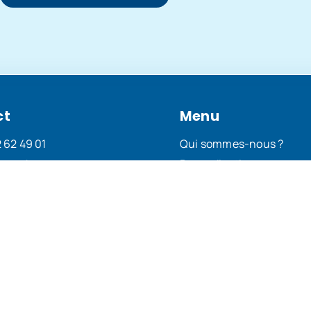
ct
Menu
 62 49 01
Qui sommes-nous ?
Revendications
 rue Béccaria, Paris
Actualités
mail
Nos sections
légales
Documents
légales
utiles
 de confidentialité
Grilles de salaire
 de cookies